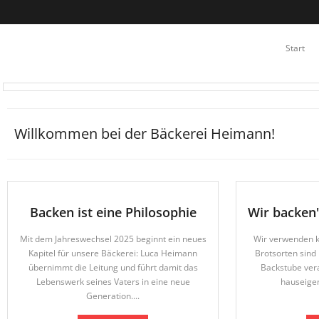
Start
Willkommen bei der Bäckerei Heimann!
Backen ist eine Philosophie
Wir backen'
Mit dem Jahreswechsel 2025 beginnt ein neues
Wir verwenden k
Kapitel für unsere Bäckerei: Luca Heimann
Brotsorten sind
übernimmt die Leitung und führt damit das
Backstube vera
Lebenswerk seines Vaters in eine neue
hauseigen
Generation....