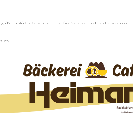
egrüßen zu dürfen. Genießen Sie ein Stück Kuchen, ein leckeres Frühstück oder e
esuch!